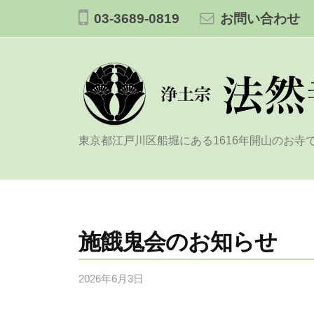
コ
土
03-3689-0819
お問い合わせ
ン
宗
テ
法
ン
然
ツ
寺
へ
ス
浄
東京都江戸川区船堀にある1616年開山のお寺
キ
土
ッ
宗
プ
法
然
施餓鬼会のお知らせ
寺
2026年6月3日
b
y