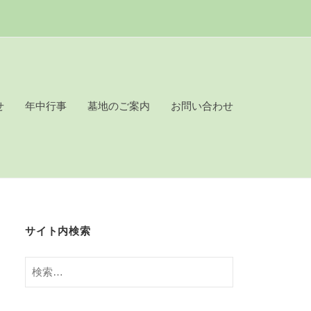
せ
年中行事
墓地のご案内
お問い合わせ
サイト内検索
検
索: