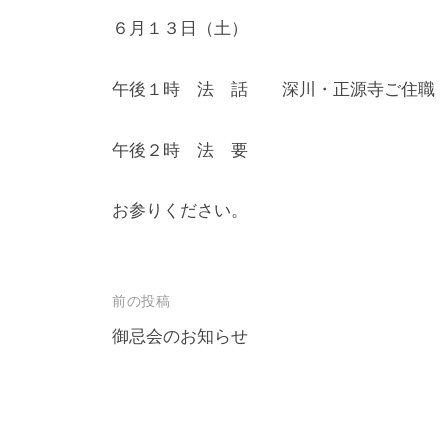
h
６月１３日（土）
o
n
e
午後１時 法 話 深川・正源寺ご住職 
n
j
午後２時 法 要
i
お参りください。
投
前の投稿
稿
御忌会のお知らせ
ナ
ビ
ゲ