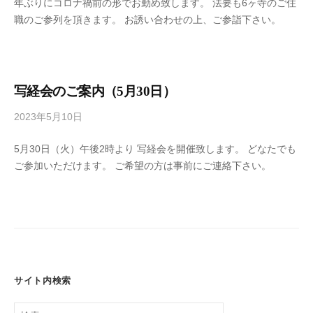
年ぶりにコロナ禍前の形でお勤め致します。 法要も6ヶ寺のご住
o
職のご参列を頂きます。 お誘い合わせの上、ご参詣下さい。
n
e
n
j
i
写経会のご案内（5月30日）
2023年5月10日
b
y
5月30日（火）午後2時より 写経会を開催致します。 どなたでも
h
ご参加いただけます。 ご希望の方は事前にご連絡下さい。
o
n
e
n
j
i
サイト内検索
検