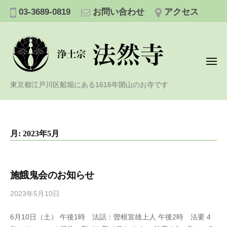
浄
コ
03-3689-0819
お問い合わせ
アクセス
土
ン
宗
テ
法
ン
然
寺
ツ
メ
ニ
へ
ュ
浄
ー
東京都江戸川区船堀にある1616年開山のお寺です
ス
土
キ
宗
ッ
法
プ
月:
2023年5月
然
寺
施餓鬼会のお知らせ
2023年5月10日
b
y
6月10日（土） 午後1時 法話：曽根宣雄上人 午後2時 法要 4
h