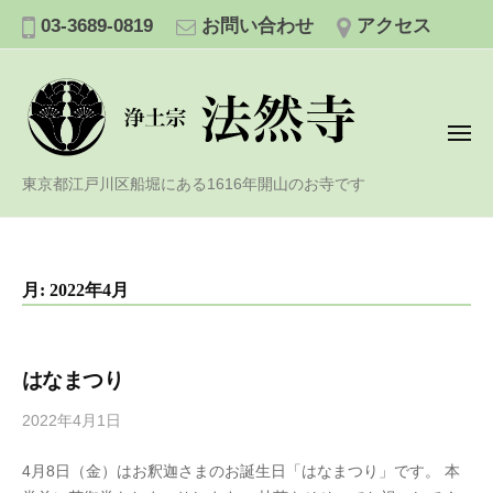
浄
コ
03-3689-0819
お問い合わせ
アクセス
土
ン
宗
テ
法
ン
然
寺
ツ
メ
ニ
へ
ュ
浄
ー
東京都江戸川区船堀にある1616年開山のお寺です
ス
土
キ
宗
ッ
法
プ
月:
2022年4月
然
寺
はなまつり
2022年4月1日
b
y
4月8日（金）はお釈迦さまのお誕生日「はなまつり」です。 本
h